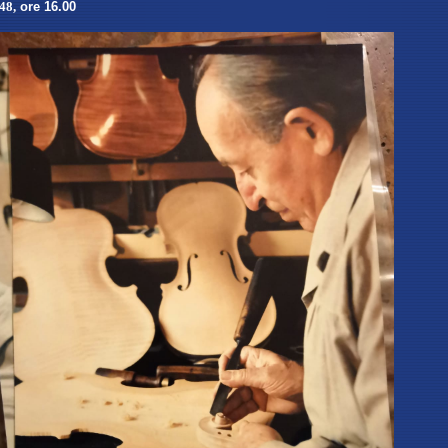
 48
,
ore 16.00