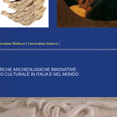
riculum Mallozzi
|
Curriculum Siskovic
|
CERCHE ARCHEOLOGICHE INNOVATIVE
O CULTURALE IN ITALIA E NEL MONDO