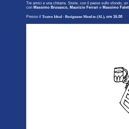
Tre amici e una chitarra. Storie, con il paese sullo sfondo, un 
con
Massimo Brusasco, Maurizio Ferrari
e
Massimo Falet
Presso
il
Teatro Ideal - Rosignano Monf.to (AL)
,
ore 16.00