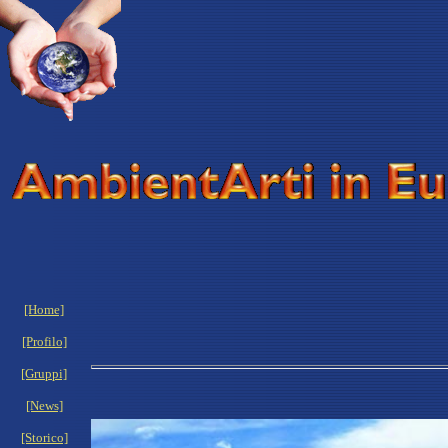
[Home]
[Profilo]
[Gruppi]
[News]
[Storico]