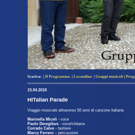
Scarica:
|
Il Programma
|
Locandina
|
Gruppi musicali
|
Prog
15.04.2018
HITalian Parade
Viaggio musicale attraverso 50 anni di canzone italiana
Marinella Miceli
- voce
Paolo Deregibus
- voce/chitarra
Corrado Calvo
- tastiere
Marco Ferrero
– percussioni