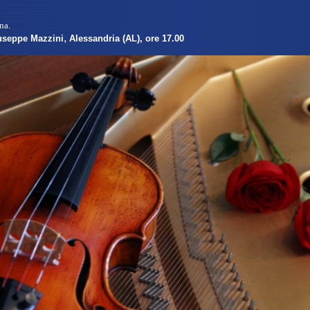
na.
,
useppe Mazzini
Alessandria (AL), ore 17.00