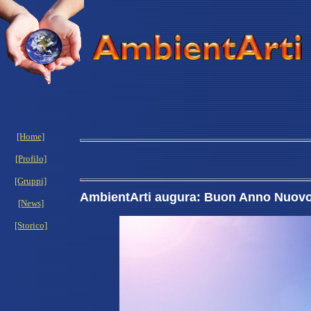
[Home]
[Profilo]
[Gruppi]
AmbientArti augura: Buon Anno Nuov
[News]
[Storico]