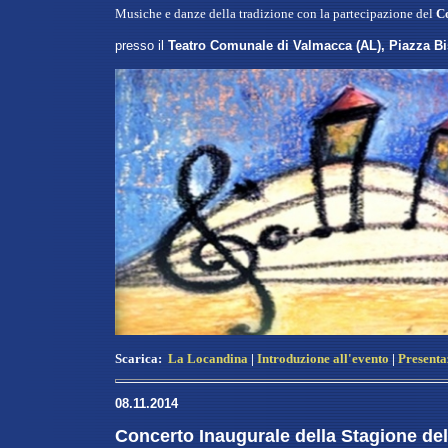
Musiche e danze della tradizione con la partecipazione del
Co
presso il
Teatro Comunale di Valmacca (AL), Piazza Bis
Scarica:
La Locandina
|
Introduzione all'evento
|
Presenta
08.11.2014
Concerto Inaugurale della Stagione de