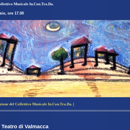
llettivo Musicale In.Con.Tra.Da.
io, ore 17.00
zione del
Collettivo Musicale In.Con.Tra.Da.
|
l Teatro di Valmacca