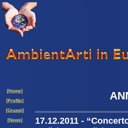
[Home]
AN
[Profilo]
[Gruppi]
17.12.2011 -
“Concert
[News]