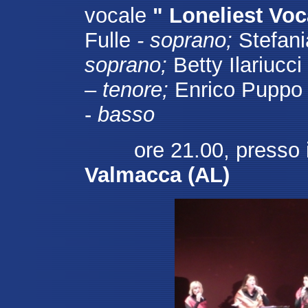
vocale
" Loneliest Vo
Fulle
- soprano;
Stefan
soprano;
Betty Ilariucci
–
tenore;
Enrico Puppo
-
basso
ore 21.00, presso 
Valmacca (AL)